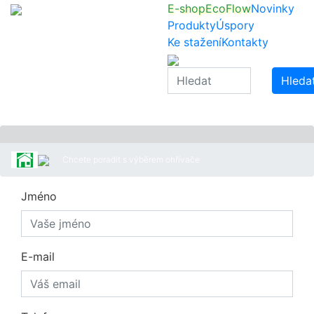
E-shop
EcoFlow
Novinky
Produkty
Úspory
Ke stažení
Kontakty
Hleda
Chcete poradit s výběrem ohřívače
Jméno
E-mail