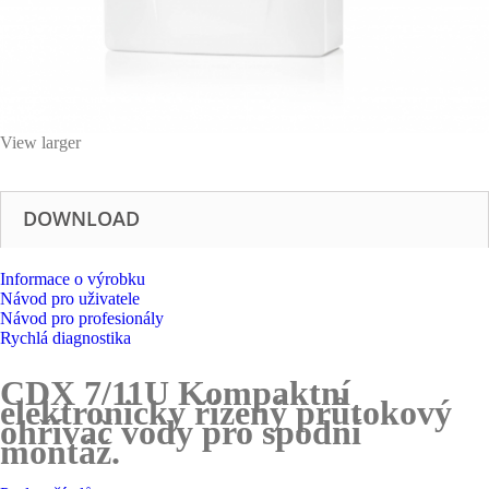
View larger
DOWNLOAD
Informace o výrobku
Návod pro uživatele
Návod pro profesionály
Rychlá diagnostika
CDX 7/11U Kompaktní
elektronicky řízený průtokový
ohřívač vody pro spodní
montáž.