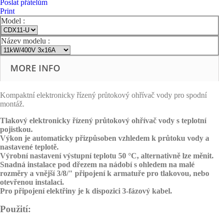
Poslat přátelům
Print
Model :
Název modelu :
MORE INFO
Kompaktní elektronicky řízený průtokový ohřívač vody pro spodní
montáž.
Tlakový elektronicky řízený průtokový ohřívač vody s teplotní
pojistkou.
Výkon je automaticky přizpůsoben vzhledem k průtoku vody a
nastavené teplotě.
Výrobní nastavení výstupní teplotu 50 °C, alternativně lze měnit.
Snadná instalace pod dřezem na nádobí s ohledem na malé
rozměry a vnější 3/8/" připojení k armatuře pro tlakovou, nebo
otevřenou instalaci.
Pro připojení elektřiny je k dispozici 3-fázový kabel.
Použití: