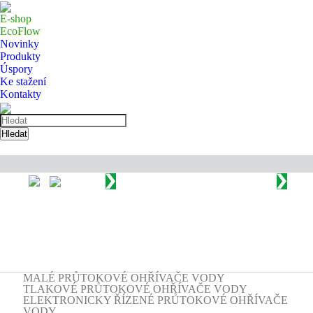
E-shop
EcoFlow
Novinky
Produkty
Úspory
Ke stažení
Kontakty
Hledat
Produkty
Elektronicky řízené průtokové ohřívače vody
CDX 7/11U Kompaktní elektronicky řízený průtokový ohřívač vody pro spodní
montáž.
MALÉ PRŮTOKOVÉ OHŘÍVAČE VODY
TLAKOVÉ PRŮTOKOVÉ OHŘÍVAČE VODY
ELEKTRONICKY ŘÍZENÉ PRŮTOKOVÉ OHŘÍVAČE
VODY