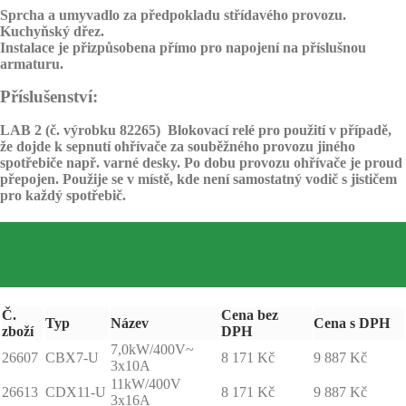
Sprcha a umyvadlo za předpokladu střídavého provozu.
Kuchyňský dřez.
Instalace je přizpůsobena přímo pro napojení na příslušnou
armaturu.
Příslušenství:
LAB 2 (č. výrobku 82265) Blokovací relé pro použití v případě,
že dojde k sepnutí ohřívače za souběžného provozu jiného
spotřebiče např. varné desky. Po dobu provozu ohřívače je proud
přepojen. Použije se v místě, kde není samostatný vodič s jističem
pro každý spotřebič.
Č.
Cena bez
Typ
Název
Cena s DPH
zboží
DPH
7,0kW/400V~
26607
CBX7-U
8 171 Kč
9 887 Kč
3x10A
11kW/400V
26613
CDX11-U
8 171 Kč
9 887 Kč
3x16A