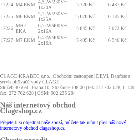
4,5kW/230V~
17224
M4 EKM
5 320 Kč
6 437 Kč
1x20A
5,7kW/230V~
17225
M6 EKM
5 070 Kč
6 135 Kč
1x25A
MH7
6,5kW/400V~
17226
5 845 Kč
7 072 Kč
EKA
2x16A
6,5kW/400V~
17227
M7 EKM
5 405 Kč
6 540 Kč
2x16A
CLAGE-KRABEC s.r.o., Obchodní zastoupení DEVI, Danfoss a
servis ohřívačů vody CLAGE
Služeb 3056/4 | Praha 10, Strašnice 108 00 | tel: 272 702 628, I. 149 |
fax: 272 702 628 | GSM: 602 235 284
Náš internetový obchod
Clageshop.cz
Přejete-li si objednat naše zboží, můžete tak učinit přes náš nový
internetový obchod clageshop.cz
Chcete poradit