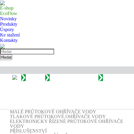
E-shop
EcoFlow
Novinky
Produkty
Úspory
Ke stažení
Kontakty
Hledat
Produkty
Malé průtokové ohřívače vody
M..
EKM/EKA/BDP - Kompletní sestava pod dřez, pro jedno odběrové místo
MALÉ PRŮTOKOVÉ OHŘÍVAČE VODY
TLAKOVÉ PRŮTOKOVÉ OHŘÍVAČE VODY
ELEKTRONICKY ŘÍZENÉ PRŮTOKOVÉ OHŘÍVAČE
VODY
PŘÍSLUŠENSTVÍ