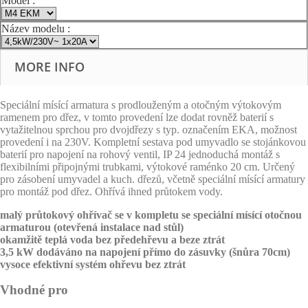
Model :
Název modelu :
MORE INFO
Speciální mísící armatura s prodlouženým a otočným výtokovým
ramenem pro dřez, v tomto provedení lze dodat rovněž baterií s
vytažitelnou sprchou pro dvojdřezy s typ. označením EKA, možnost
provedení i na 230V. Kompletní sestava pod umyvadlo se stojánkovou
baterií pro napojení na rohový ventil, IP 24 jednoduchá montáž s
flexibilními připojnými trubkami, výtokové raménko 20 cm. Určený
pro zásobení umyvadel a kuch. dřezů, včetně speciální mísící armatury
pro montáž pod dřez. Ohřívá ihned průtokem vody.
malý průtokový ohřívač se v kompletu se speciální mísící otočnou
armaturou (otevřená instalace nad stůl)
okamžitě teplá voda bez předehřevu a beze ztrát
3,5 kW dodáváno na napojení přímo do zásuvky (šnůra 70cm)
vysoce efektivní systém ohřevu bez ztrát
Vhodné pro