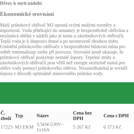
Dřezy k mytí nádobí
Ekonomické srovnání
Malý průtokový ohřívač M3 upoutá svými malými rozměry a
úsporností. Voda přitékající do armatury je bezprostředně ohřívána a
nezůstává ohřátá v nádrži jako je tomu u zásobníkových ohřívačů.
Teplá voda je k dispozici ihned a po neomezeně dlouhou dobu.
Umístění průtokového ohřívače v bezprostřední blízkosti místa pro
odběr minimalizuje ztráty při provozu. Srovnání jasně ukazuje, že
průtokový ohřívač poskytuje nemalé úspory. Tepelné ztráty u
zásobníkových ohřívačů jsou větší než energie nezbytně nutná pro
ohřev vody pomocí průtokového ohřevu. Nezanedbatelná je rovněž
úspora z důvodů optimálně stanoveného průtoku vody.
Č.
Cena bez
Typ
Název
Cena s DPH
zboží
DPH
3,5kW/230V~
17223
M3 EKM
5 267 Kč
6 373 Kč
1x16A