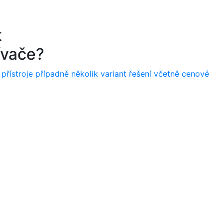
t
ívače?
ístroje případně několik variant řešení včetně cenové