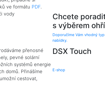
ků ve formátu
PDF
.
či vody
Chcete poradi
s výběrem ohř
Doporučíme Vám vhodný typ př
nabídky.
DSX Touch
prodáváme přenosné
ely, pevné solární
ožních systémů energie
E-shop
ých domů. Přinášíme
 umožní cestovat,