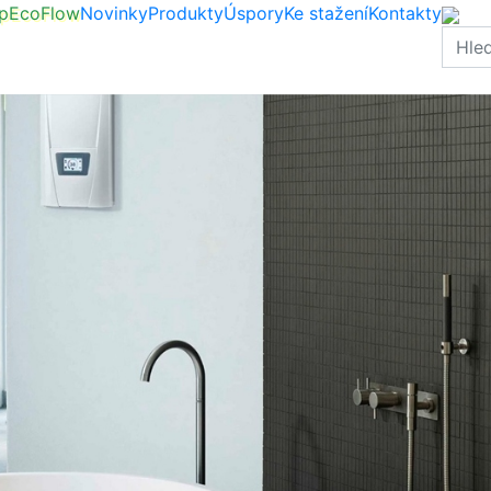
p
EcoFlow
Novinky
Produkty
Úspory
Ke stažení
Kontakty