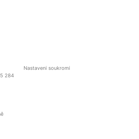
Nastaveni soukromi
35 284
ně