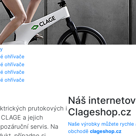
Náš interneto
ktrických prutokových i
Clageshop.cz
 CLAGE a jejich
Naše výrobky můžete rychle 
 pozáruční servis. Na
obchodě
clageshop.cz
kt, případne si