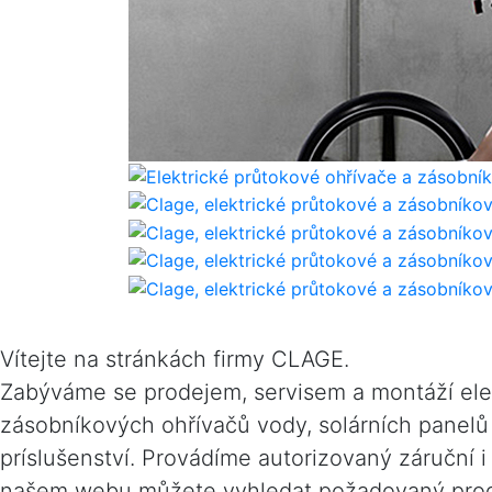
Vítejte na stránkách firmy CLAGE.
Zabýváme se prodejem, servisem a montáží ele
zásobníkových ohřívačů vody, solárních panelů
príslušenství. Provádíme autorizovaný záruční i
našem webu můžete vyhledat požadovaný produ